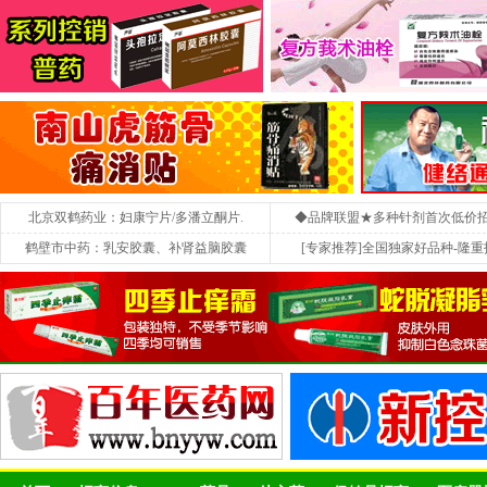
北京双鹤药业：妇康宁片/多潘立酮片.
◆品牌联盟★多种针剂首次低价
鹤壁市中药：乳安胶囊、补肾益脑胶囊
[专家推荐]全国独家好品种-隆重