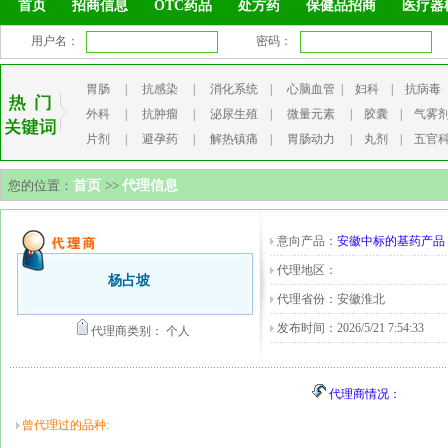
首页
招商信息
OTC药品
处方药
保健品招商
医疗器
用户名：
密码：
胃肠
|
抗感染
|
消化系统
|
心脑血管
|
妇科
|
抗病毒
外科
|
抗肿瘤
|
泌尿生殖
|
微量元素
|
胶囊
|
气雾
片剂
|
避孕药
|
解热镇痛
|
胃肠动力
|
丸剂
|
五官
您的位置：
首页
>>
代理信息
意向产品：
安徽中标的基药产品
代理地区：
杨占坡
代理省份：安徽淮北
发布时间：2026/5/21 7:54:33
代理商类别： 个人
代理商情况：
曾代理过的品种: