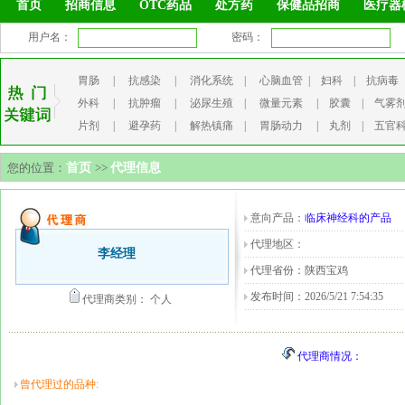
首页
招商信息
OTC药品
处方药
保健品招商
医疗器
用户名：
密码：
胃肠
|
抗感染
|
消化系统
|
心脑血管
|
妇科
|
抗病毒
外科
|
抗肿瘤
|
泌尿生殖
|
微量元素
|
胶囊
|
气雾
片剂
|
避孕药
|
解热镇痛
|
胃肠动力
|
丸剂
|
五官
您的位置：
首页
>>
代理信息
意向产品：
临床神经科的产品
代理地区：
李经理
代理省份：陕西宝鸡
发布时间：2026/5/21 7:54:35
代理商类别： 个人
代理商情况：
曾代理过的品种: