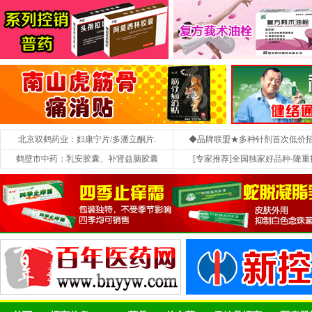
北京双鹤药业：妇康宁片/多潘立酮片.
◆品牌联盟★多种针剂首次低价
鹤壁市中药：乳安胶囊、补肾益脑胶囊
[专家推荐]全国独家好品种-隆重