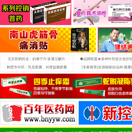
北京双鹤药业：妇康宁片/多潘立酮片.
◆品牌联盟★多种针剂首次低价
鹤壁市中药：乳安胶囊、补肾益脑胶囊
[专家推荐]全国独家好品种-隆重