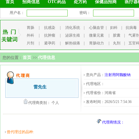
首页
招商信息
OTC药品
处方药
保健品招商
医疗器
用户名：
密码：
胃肠
|
抗感染
|
消化系统
|
心脑血管
|
妇科
|
抗病毒
外科
|
抗肿瘤
|
泌尿生殖
|
微量元素
|
胶囊
|
气雾
片剂
|
避孕药
|
解热镇痛
|
胃肠动力
|
丸剂
|
五官
您的位置：
首页
>>
代理信息
意向产品：
注射用阿魏酸钠
代理地区：
雷先生
代理省份：河南省
发布时间：2026/5/21 7:54:36
代理商类别： 个人
代理商情况：
曾代理过的品种: