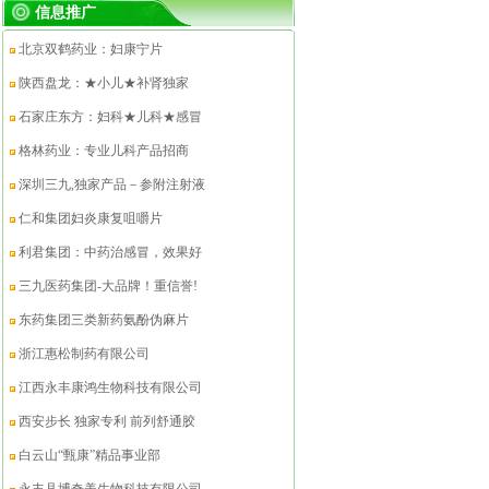
信息推广
北京双鹤药业：妇康宁片
陕西盘龙：★小儿★补肾独家
石家庄东方：妇科★儿科★感冒
格林药业：专业儿科产品招商
深圳三九,独家产品－参附注射液
仁和集团妇炎康复咀嚼片
利君集团：中药治感冒，效果好
三九医药集团-大品牌！重信誉!
东药集团三类新药氨酚伪麻片
浙江惠松制药有限公司
江西永丰康鸿生物科技有限公司
西安步长 独家专利 前列舒通胶
白云山“甄康”精品事业部