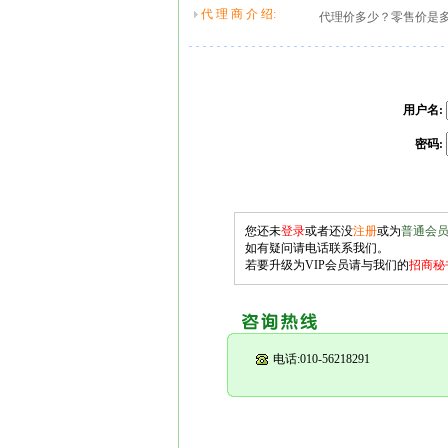
代 理 商 介 绍:
代理价多少？零售价是