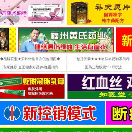
◆品牌联盟★多种针剂首次低价招商◆
慈丹胶囊★★★名医名药独家品种
[专家推荐]全国独家好品种-隆重招商
国药三鞭胶囊“3+1”疗法