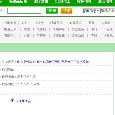
药
保健品招商
医疗器械
OEM代工
招标信息
展会信息
码：
|
心脑血管
|
妇科
|
抗病毒
|
呼吸系统
|
血液系统
|
风湿
|
抗真菌
|
微量元素
|
胶囊
|
气雾剂
|
清热解毒
|
抗过敏药
|
冲剂
|
口服液
|
胃肠动力
|
丸剂
|
五官科
|
镇咳祛痰
|
镇静助眠
|
清咽
|
抗氧化
意向产品：
山东男性咖啡OEM贴牌代工男性产品代工厂家庆葆堂
代理地区：
代理省份：黑龙江哈尔滨
发布时间：2026/5/21 7:54:36
代理商情况：