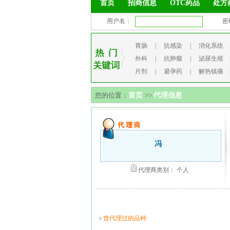
首页
招商信息
OTC药品
处方
用户名：
密
胃肠
|
抗感染
|
消化系统
外科
|
抗肿瘤
|
泌尿生殖
片剂
|
避孕药
|
解热镇痛
您的位置：
首页
>>
代理信息
冯
代理商类别： 个人
曾代理过的品种: