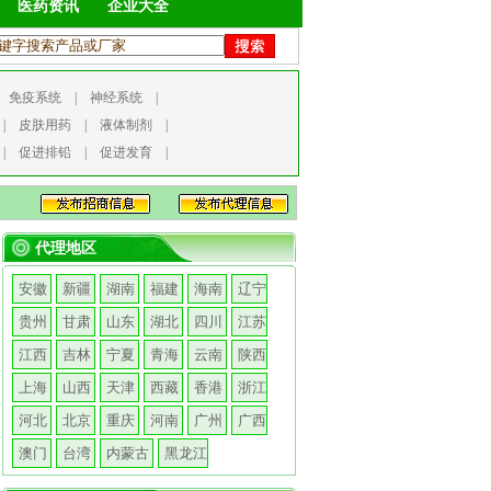
医药资讯
企业大全
|
免疫系统
|
神经系统
|
|
皮肤用药
|
液体制剂
|
|
促进排铅
|
促进发育
|
代理地区
安徽
新疆
湖南
福建
海南
辽宁
贵州
甘肃
山东
湖北
四川
江苏
江西
吉林
宁夏
青海
云南
陕西
上海
山西
天津
西藏
香港
浙江
河北
北京
重庆
河南
广州
广西
澳门
台湾
内蒙古
黑龙江