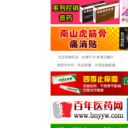
北京双鹤药业：妇康宁片/多潘立酮片.
鹤壁市中药：乳安胶囊、补肾益脑胶囊