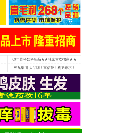
09年骨科妇科新品★★独家首次招商★★
三九集团-大品牌！重信誉！机遇难求！