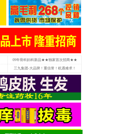
09年骨科妇科新品★★独家首次招商★★
三九集团-大品牌！重信誉！机遇难求！