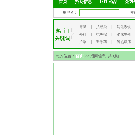
首页
招商信息
OTC药品
处方
用户名：
密
胃肠
|
抗感染
|
消化系统
外科
|
抗肿瘤
|
泌尿生殖
片剂
|
避孕药
|
解热镇痛
您的位置：
首页
>> 招商信息 [共0条]