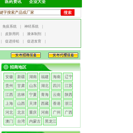
医药资讯
企业大全
|
免疫系统
|
神经系统
|
|
皮肤用药
|
液体制剂
|
|
促进排铅
|
促进发育
|
招商地区
安徽
新疆
湖南
福建
海南
辽宁
贵州
甘肃
山东
湖北
四川
江苏
江西
吉林
宁夏
青海
云南
陕西
上海
山西
天津
西藏
香港
浙江
河北
北京
重庆
河南
广州
广西
澳门
台湾
内蒙古
黑龙江