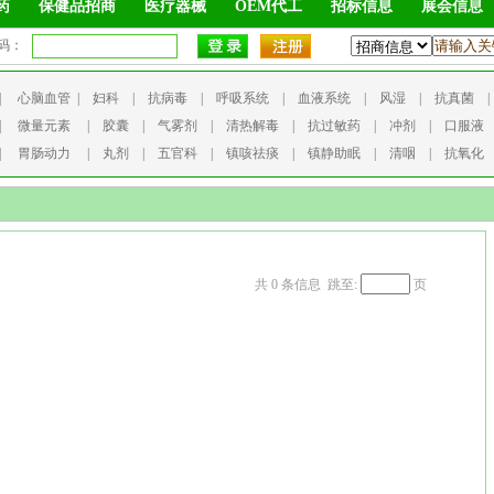
药
保健品招商
医疗器械
OEM代工
招标信息
展会信息
码：
|
心脑血管
|
妇科
|
抗病毒
|
呼吸系统
|
血液系统
|
风湿
|
抗真菌
|
微量元素
|
胶囊
|
气雾剂
|
清热解毒
|
抗过敏药
|
冲剂
|
口服液
|
胃肠动力
|
丸剂
|
五官科
|
镇咳祛痰
|
镇静助眠
|
清咽
|
抗氧化
共 0 条信息 跳至:
页