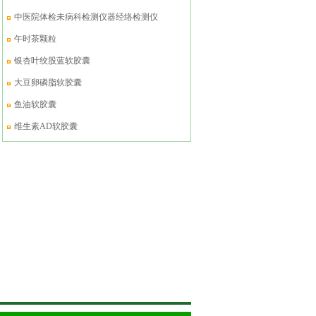
中医院体检未病科检测仪器经络检测仪
午时茶颗粒
银杏叶绞股蓝软胶囊
大豆卵磷脂软胶囊
鱼油软胶囊
维生素AD软胶囊