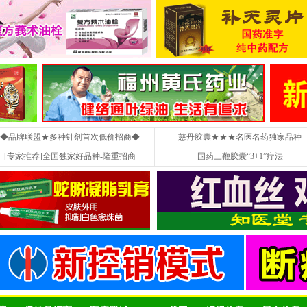
◆品牌联盟★多种针剂首次低价招商◆
慈丹胶囊★★★名医名药独家品种
[专家推荐]全国独家好品种-隆重招商
国药三鞭胶囊“3+1”疗法