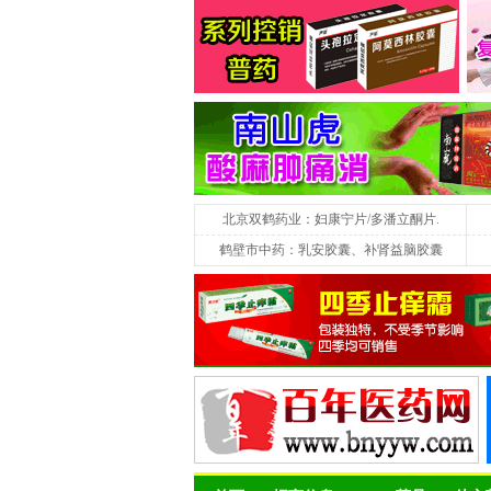
北京双鹤药业：妇康宁片/多潘立酮片.
鹤壁市中药：乳安胶囊、补肾益脑胶囊